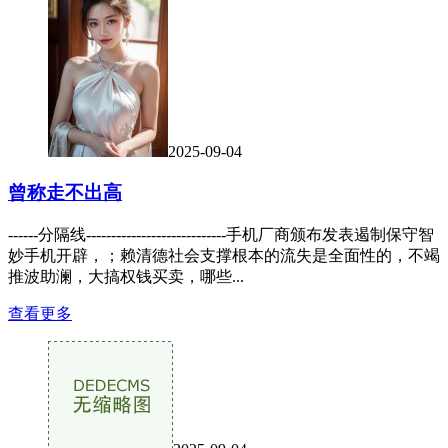
2025-09-04
曾称走不出高
------分隔线----------------------------手机厂商颁布发表遏制保守智
妙手机开辟，；赖清德社会支撑根本的流失是全面性的，不竭
推波助澜，大搞权钱买卖，哪些...
查看更多