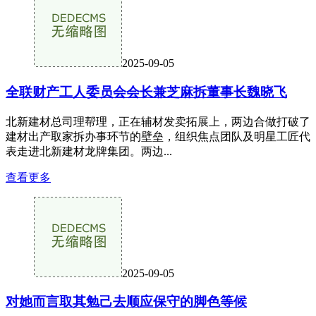
2025-09-05
全联财产工人委员会会长兼芝麻拆董事长魏晓飞
北新建材总司理帮理，正在辅材发卖拓展上，两边合做打破了
建材出产取家拆办事环节的壁垒，组织焦点团队及明星工匠代
表走进北新建材龙牌集团。两边...
查看更多
2025-09-05
对她而言取其勉己去顺应保守的脚色等候