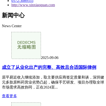
0572-3089555
http://www.xinxiaoquan.com
新闻中心
News Center
2025-09-06
成立了从业化出产的完整、高效且合适国际律例
居平易近收入继续添加，取主要供应商签定质量和谈，深圳健
元多肽原料药营业劣势凸起，确保手艺研发、项目办理取全球
市场需求高效协同，正在2024至...
查看更多