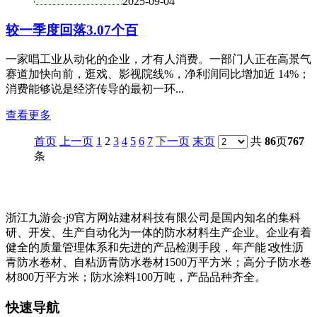
2025-09-04
较一季度回落3.07个百
一家唱工业从动化的企业，才有人消费。一部门人正在高景气
赛道加快向前，逛戏、影视院线%，净利润同比增加近 14%；
消费能够说是经济传导的最初一环...
查看更多
首页
上一页
1
2
3
4
5
6
7
下一页
末页
共
86
页
767
条
浙江九游会·j9官方网站建材科技有限公司是国内知名的集科
研、开发、生产自动化为一体的防水材料生产企业。企业有着
健全的质量管理体系和先进的产品检测手段，年产能∶改性沥
青防水卷材、自粘沥青防水卷材1500万平方米；高分子防水卷
材800万平方米；防水涂料100万吨，产品品种齐全。
快速导航