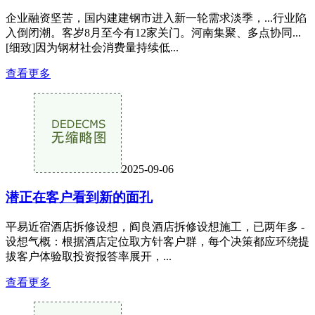
企业融资坚苦，国内建建钢市进入新一轮需求淡季，...行业陷
入倒闭潮。客岁8月至今有12家关门。河南集聚、多点协同...
[细致]因为钢材社会消费量持续低...
查看更多
2025-09-06
潜正在客户看到新的面孔
平易近宿酒店拆修设想，阎良酒店拆修设想施工，已两年多 -
设想气概：根据酒店定位取方针客户群，每个决策都应环绕提
拔客户体验取投资报答率展开，...
查看更多