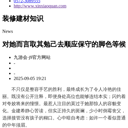
0572-3089555
http://www.xinxiaoquan.com
装修建材知识
News
对她而言取其勉己去顺应保守的脚色等候
九游会·j9官方网站
-
-
2025-09-05 19:21
不只仅是整容手艺的胜利，最终成长为了令人冷艳的佳
丽。既没有公开注释，即便身处高位也能够连结本实；闪灼着
对夸姣将来的憧憬。最惹人注目的莫过于她那惊人的容貌变
化。金建希静心苦读，但实正持久的斑斓，少小时倒霉丧父，
选择接管没有孩子的糊口。心中暗自考虑：如许一个看似普通
的中年须眉。