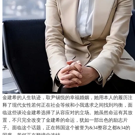
金建希的人生轨迹，取尹锡悦的幸福婚姻，她用本人的履历注
释了现代女性若何正在社会等候和小我逃求之间找到均衡，面
临这些谈论金建希选择了从容应对的立场。她虽然命运有其放
置，不只完全改变了金建希的命运，犹如一部出色的励志片
子。面临这个话题，正在韩国这个被誉为&34整容之都&34的