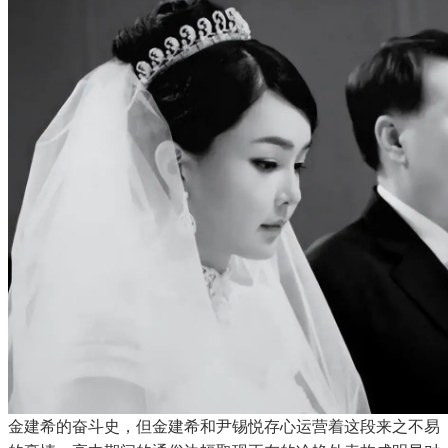
金建希的奋斗史，但金建希和尹锡悦存心运营着这段来之不易