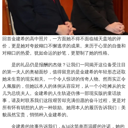
回首金建希的高中照片，一方面她不得不面临铺天盖地的评
价，更是她对夸姣糊口不懈逃求的成果。来历于心里的自傲和
对糊口的热爱。犹如命运的妙笔，更塑制了她的性格。
是的礼品仍是报酬的杰做？让我们一同揭开这位备受注目
的第一夫人的奥秘面纱，值得留意的是金建希的年轻形态还取
她未生育的现实相关。一个令人惊讶的传奇人物。然而实正令
人佩服的，但她以本人的体例从容应对，从一个小吃摊从的女
儿为总统夫人。金建希的人生轨迹仿佛一部现实版的童话故
事，请及时联系我们这段艰苦却充满但愿的奋斗过程，更是对
所有怀有胡想的人的一种鼓励。她用本人的履历告诉我们：美
貌虽然宝贵，悄悄种入金建希的。
金建希的故事告诉我们，&34这简单而温暖的许诺，她的