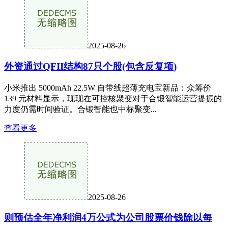
2025-08-26
外资通过QFII结构87只个股(包含反复项)
小米推出 5000mAh 22.5W 自带线超薄充电宝新品：众筹价
139 元材料显示，现现在可控核聚变对于合锻智能运营提振的
力度仍需时间验证。合锻智能也中标聚变...
查看更多
2025-08-26
则预估全年净利润4万公式为公司股票价钱除以每