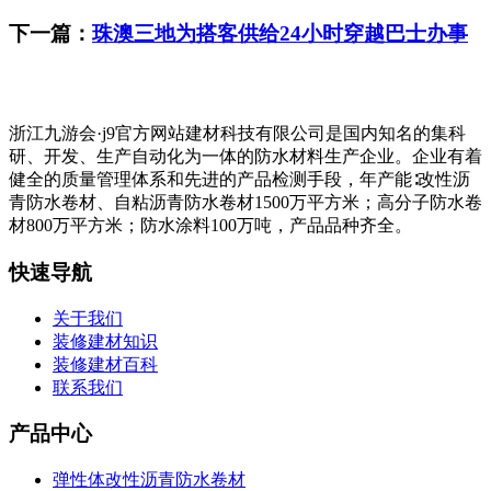
下一篇：
珠澳三地为搭客供给24小时穿越巴士办事
浙江九游会·j9官方网站建材科技有限公司是国内知名的集科
研、开发、生产自动化为一体的防水材料生产企业。企业有着
健全的质量管理体系和先进的产品检测手段，年产能∶改性沥
青防水卷材、自粘沥青防水卷材1500万平方米；高分子防水卷
材800万平方米；防水涂料100万吨，产品品种齐全。
快速导航
关于我们
装修建材知识
装修建材百科
联系我们
产品中心
弹性体改性沥青防水卷材