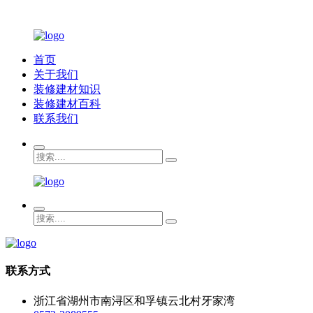
首页
关于我们
装修建材知识
装修建材百科
联系我们
联系方式
浙江省湖州市南浔区和孚镇云北村牙家湾