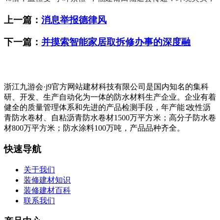
上一篇：
消息举报德律风
下一篇：
并摸索智能家居取拆修办事的深度融
浙江九游会·j9官方网站建材科技有限公司是国内知名的集科
研、开发、生产自动化为一体的防水材料生产企业。企业有着
健全的质量管理体系和先进的产品检测手段，年产能∶改性沥
青防水卷材、自粘沥青防水卷材1500万平方米；高分子防水卷
材800万平方米；防水涂料100万吨，产品品种齐全。
快速导航
关于我们
装修建材知识
装修建材百科
联系我们